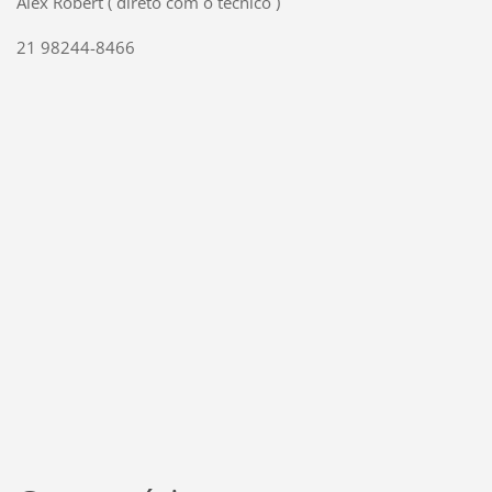
Alex Robert ( direto com o técnico )
21 98244-8466