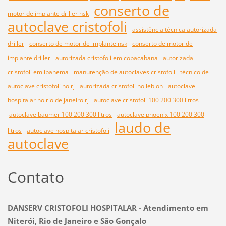
conserto de
motor de implante driller nsk
autoclave cristofoli
assistência técnica autorizada
driller
conserto de motor de implante nsk
conserto de motor de
implante driller
autorizada cristofoli em copacabana
autorizada
cristofoli em ipanema
manutenção de autoclaves cristofoli
técnico de
autoclave cristofoli no rj
autorizada cristofoli no leblon
autoclave
hospitalar no rio de janeiro rj
autoclave cristofoli 100 200 300 litros
autoclave baumer 100 200 300 litros
autoclave phoenix 100 200 300
laudo de
litros
autoclave hospitalar cristofoli
autoclave
Contato
DANSERV CRISTOFOLI HOSPITALAR - Atendimento em
Niterói, Rio de Janeiro e São Gonçalo